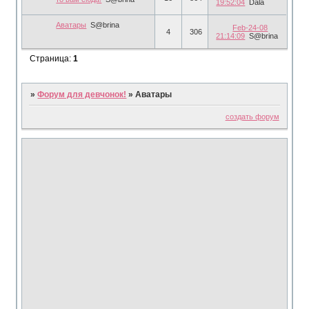
19:52:04
Dala
Аватары
S@brina
Feb-24-08
4
306
21:14:09
S@brina
Страница:
1
»
Форум для девчонок!
»
Аватары
создать форум