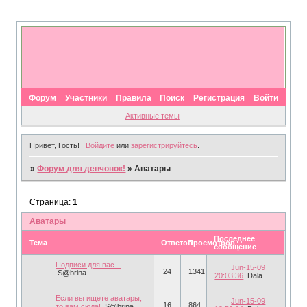
Форум
Участники
Правила
Поиск
Регистрация
Войти
Активные темы
Привет, Гость!
Войдите
или
зарегистрируйтесь
.
»
Форум для девчонок!
»
Аватары
Страница:
1
Аватары
Последнее
Тема
Ответов
Просмотров
сообщение
Подписи для вас...
Jun-15-09
24
1341
S@brina
20:03:36
Dala
Если вы ищете аватары,
Jun-15-09
16
864
то вам сюда!
S@brina