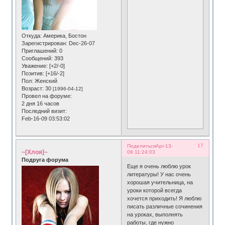
Откуда:
Америка, Бостон
Зарегистрирован
: Dec-26-07
Приглашений:
0
Сообщений:
393
Уважение:
[+2/-0]
Позитив:
[+16/-2]
Пол:
Женский
Возраст:
30
[1996-04-12]
Провел на форуме:
2 дня 16 часов
Последний визит:
Feb-16-09 03:53:02
17
Поделиться
Apr-13-
~[Хлоя]~
08 11:24:03
Подруга форума
Еще я очень люблю урок
литературы! У нас очень
хорошая учительница, на
уроки которой всегда
хочется приходить! Я люблю
писать различные сочинения
на уроках, выполнять
работы, где нужно