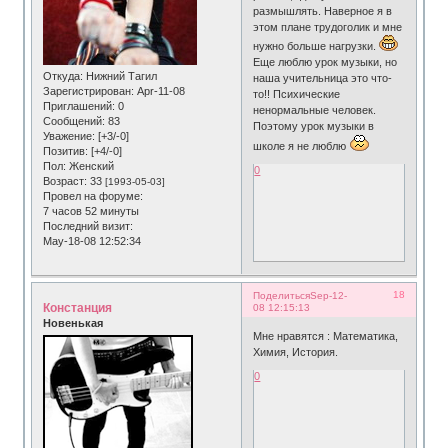
размышлять. Наверное я в
этом плане трудоголик и мне
нужно больше нагрузки.
Еще люблю урок музыки, но
Откуда:
Нижний Тагил
наша учительница это что-
Зарегистрирован
: Apr-11-08
то!! Психические
Приглашений:
0
ненормальные человек.
Сообщений:
83
Поэтому урок музыки в
Уважение:
[+3/-0]
школе я не люблю
Позитив:
[+4/-0]
Пол:
Женский
0
Возраст:
33
[1993-05-03]
Провел на форуме:
7 часов 52 минуты
Последний визит:
May-18-08 12:52:34
18
Поделиться
Sep-12-
Констанция
08 12:15:13
Новенькая
Мне нравятся : Математика,
Химия, История.
0