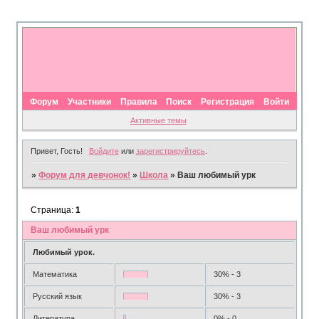
Форум
Участники
Правила
Поиск
Регистрация
Войти
Активные темы
Привет, Гость!
Войдите
или
зарегистрируйтесь
.
»
Форум для девчонок!
»
Школа
»
Ваш любимый урк
Страница:
1
Ваш любимый урк
Любимый урок.
Математика
30% - 3
Русский язык
30% - 3
Литература
0% - 0