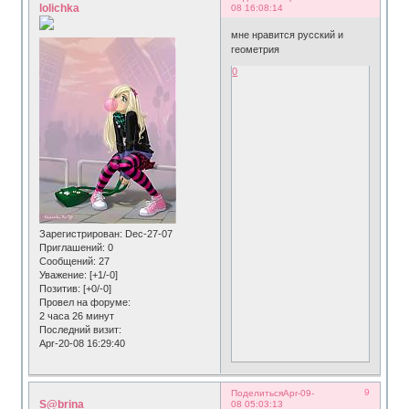
lolichka
08 16:08:14
мне нравится русский и
геометрия
0
Зарегистрирован
: Dec-27-07
Приглашений:
0
Сообщений:
27
Уважение:
[+1/-0]
Позитив:
[+0/-0]
Провел на форуме:
2 часа 26 минут
Последний визит:
Apr-20-08 16:29:40
9
Поделиться
Apr-09-
S@brina
08 05:03:13