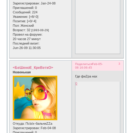
Зарегистрирован
: Jan-24-08
Приглашений:
0
Сообщений:
224
Уважение:
[+8/-0]
Позитив:
[+0/-4]
Пол:
Женский
Возраст:
32
[1993-08-29]
Провел на форуме:
20 часов 27 минут
Последний визит:
Jun-26-09 11:30:05
3
Поделиться
Feb-05-
<БеШеноЕ_КреВеткО>
08 16:06:45
Новенькая
Где фиZра нах
0
Откуда:
ПсЫх-бальниZZа
Зарегистрирован
: Feb-04-08
Приглашений:
0