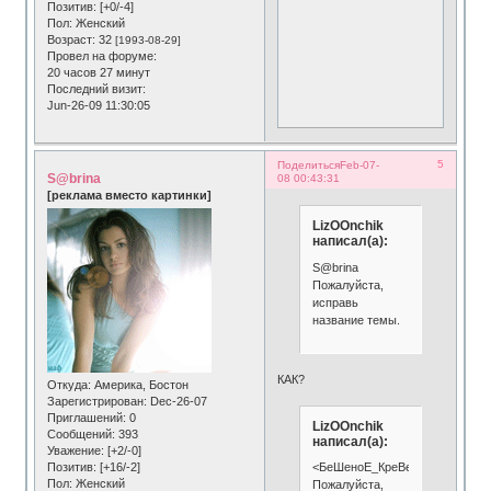
Позитив:
[+0/-4]
Пол:
Женский
Возраст:
32
[1993-08-29]
Провел на форуме:
20 часов 27 минут
Последний визит:
Jun-26-09 11:30:05
5
Поделиться
Feb-07-
S@brina
08 00:43:31
[реклама вместо картинки]
LizOOnchik
написал(а):
S@brina
Пожалуйста,
исправь
название темы.
КАК?
Откуда:
Америка, Бостон
Зарегистрирован
: Dec-26-07
Приглашений:
0
LizOOnchik
Сообщений:
393
написал(а):
Уважение:
[+2/-0]
Позитив:
[+16/-2]
<БеШеноЕ_КреВеткО>
Пол:
Женский
Пожалуйста,