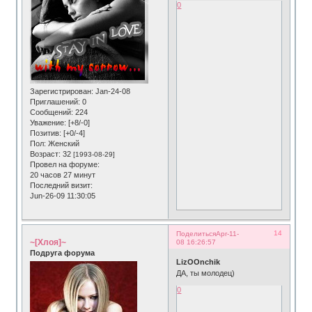
0
Зарегистрирован
: Jan-24-08
Приглашений:
0
Сообщений:
224
Уважение:
[+8/-0]
Позитив:
[+0/-4]
Пол:
Женский
Возраст:
32
[1993-08-29]
Провел на форуме:
20 часов 27 минут
Последний визит:
Jun-26-09 11:30:05
14
Поделиться
Apr-11-
~[Хлоя]~
08 16:26:57
Подруга форума
LizOOnchik
ДА, ты молодец)
0