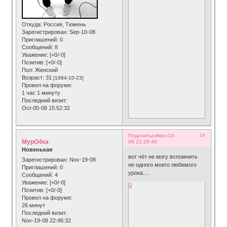
Откуда:
Россия, Тюмень
Зарегистрирован
: Sep-10-08
Приглашений:
0
Сообщений:
8
Уважение:
[+0/-0]
Позитив:
[+0/-0]
Пол:
Женский
Возраст:
31
[1994-10-23]
Провел на форуме:
1 час 1 минуту
Последний визит:
Oct-05-08 15:52:32
19
Поделиться
Nov-19-
МурО4ка
08 22:26:48
Новенькая
вот чёт не могу вспомнить
Зарегистрирован
: Nov-19-08
не одного моего любимого
Приглашений:
0
урока....
Сообщений:
4
Уважение:
[+0/-0]
0
Позитив:
[+0/-0]
Провел на форуме:
26 минут
Последний визит:
Nov-19-08 22:46:32