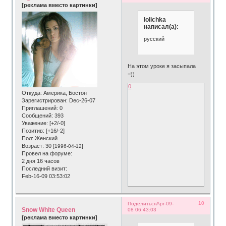
[реклама вместо картинки]
lolichka
написал(а):
русский
На этом уроке я засыпала
=))
0
Откуда:
Америка, Бостон
Зарегистрирован
: Dec-26-07
Приглашений:
0
Сообщений:
393
Уважение:
[+2/-0]
Позитив:
[+16/-2]
Пол:
Женский
Возраст:
30
[1996-04-12]
Провел на форуме:
2 дня 16 часов
Последний визит:
Feb-16-09 03:53:02
10
Поделиться
Apr-09-
Snow White Queen
08 06:43:03
[реклама вместо картинки]