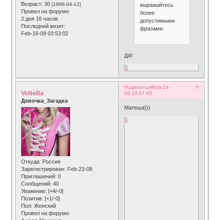
Возраст:
30
[1996-04-12]
выражайтесь
Провел на форуме:
более
2 дня 16 часов
допустимыми
Последний визит:
фразами.
Feb-16-09 03:53:02
ДА!
0
6
Поделиться
Feb-24-
VeNeRa
08 14:47:45
Девочка_Загадка
Матеша)))
0
Откуда:
Россия
Зарегистрирован
: Feb-23-08
Приглашений:
0
Сообщений:
40
Уважение:
[+4/-0]
Позитив:
[+1/-0]
Пол:
Женский
Провел на форуме: