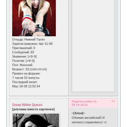
Откуда:
Нижний Тагил
Зарегистрирован
: Apr-11-08
Приглашений:
0
Сообщений:
83
Уважение:
[+3/-0]
Позитив:
[+4/-0]
Пол:
Женский
Возраст:
33
[1993-05-03]
Провел на форуме:
7 часов 52 минуты
Последний визит:
May-18-08 12:52:34
13
Поделиться
Apr-11-
Snow White Queen
08 16:18:24
[реклама вместо картинки]
~[Хлоя]~
Обожаю английский! И
неплохо справляюсь! =)