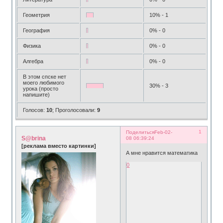
Геометрия
10% - 1
География
0% - 0
Физика
0% - 0
Алгебра
0% - 0
В этом спске нет
моего любимого
30% - 3
урока (просто
напишите)
Голосов:
10
;
Проголосовали:
9
1
Поделиться
Feb-02-
S@brina
08 06:39:24
[реклама вместо картинки]
А мне нравится математика
0