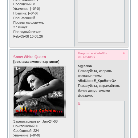
Сообщений:
8
Уважение:
[+0/-0]
Позитив:
[+0/-0]
Пол:
Женский
Провел на форуме:
27 минут
Последний визит:
Feb-05-08 16:08:26
4
Поделиться
Feb-06-
Snow White Queen
08 13:30:07
[реклама вместо картинки]
S@brina
Пожалуйста, исправь
название темы.
<БеШеноЕ_КреВеткО>
Пожалуйста, выражайтесь
более допустимыми
фразами.
0
Зарегистрирован
: Jan-24-08
Приглашений:
0
Сообщений:
224
Уважение:
[+8/-0]