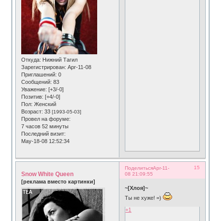
Откуда:
Нижний Тагил
Зарегистрирован
: Apr-11-08
Приглашений:
0
Сообщений:
83
Уважение:
[+3/-0]
Позитив:
[+4/-0]
Пол:
Женский
Возраст:
33
[1993-05-03]
Провел на форуме:
7 часов 52 минуты
Последний визит:
May-18-08 12:52:34
15
Поделиться
Apr-11-
Snow White Queen
08 21:09:55
[реклама вместо картинки]
~[Хлоя]~
Ты не хуже! =)
+1