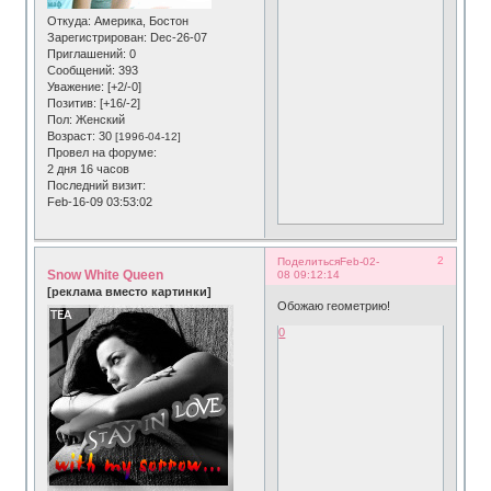
Откуда:
Америка, Бостон
Зарегистрирован
: Dec-26-07
Приглашений:
0
Сообщений:
393
Уважение:
[+2/-0]
Позитив:
[+16/-2]
Пол:
Женский
Возраст:
30
[1996-04-12]
Провел на форуме:
2 дня 16 часов
Последний визит:
Feb-16-09 03:53:02
2
Поделиться
Feb-02-
Snow White Queen
08 09:12:14
[реклама вместо картинки]
Обожаю геометрию!
0