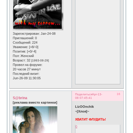
Зарегистрирован
: Jan-24-08
Приглашений:
0
Сообщений:
224
Уважение:
[+8/-0]
Позитив:
[+0/-4]
Пол:
Женский
Возраст:
32
[1993-08-29]
Провел на форуме:
20 часов 27 минут
Последний визит:
Jun-26-09 11:30:05
16
Поделиться
Apr-13-
S@brina
08 07:45:41
[реклама вместо картинки]
LizOOnchik
~[Хлоя]~
ХВАТИТ ФЛУДИТЬ!
0