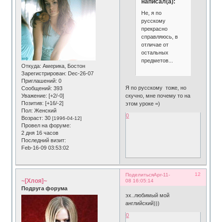
написал(а):
Не, я по
русскому
прекрасно
справляюсь, в
отличае от
остальных
предметов...
Откуда:
Америка, Бостон
Зарегистрирован
: Dec-26-07
Приглашений:
0
Я по русскому тоже, но
Сообщений:
393
скучно, мне почему то на
Уважение:
[+2/-0]
Позитив:
[+16/-2]
этом уроке =)
Пол:
Женский
0
Возраст:
30
[1996-04-12]
Провел на форуме:
2 дня 16 часов
Последний визит:
Feb-16-09 03:53:02
12
Поделиться
Apr-11-
~[Хлоя]~
08 16:05:14
Подруга форума
эх..любимый мой
английский)))
0