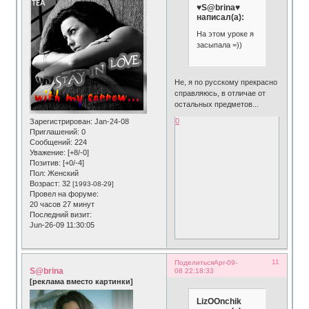
♥S@brina♥
написал(а):
На этом уроке я
засыпала =))
Не, я по русскому прекрасно
справляюсь, в отличае от
остальных предметов...
0
Зарегистрирован
: Jan-24-08
Приглашений:
0
Сообщений:
224
Уважение:
[+8/-0]
Позитив:
[+0/-4]
Пол:
Женский
Возраст:
32
[1993-08-29]
Провел на форуме:
20 часов 27 минут
Последний визит:
Jun-26-09 11:30:05
11
Поделиться
Apr-09-
S@brina
08 22:18:33
[реклама вместо картинки]
LizOOnchik